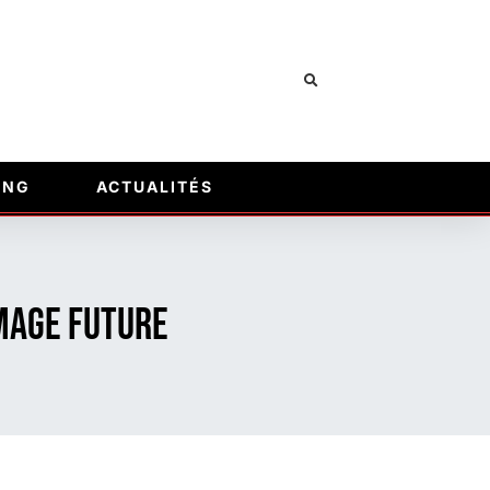
ING
ACTUALITÉS
image future