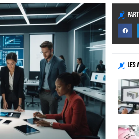
Part
Les 