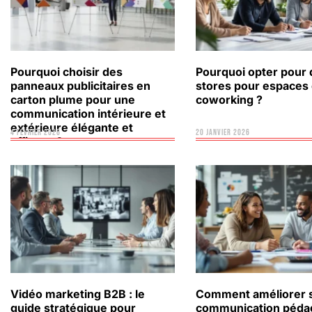
Pourquoi choisir des
Pourquoi opter pour 
panneaux publicitaires en
stores pour espaces
carton plume pour une
coworking ?
communication intérieure et
extérieure élégante et
4 février 2026
20 janvier 2026
efficace ?
Vidéo marketing B2B : le
Comment améliorer 
guide stratégique pour
communication péda