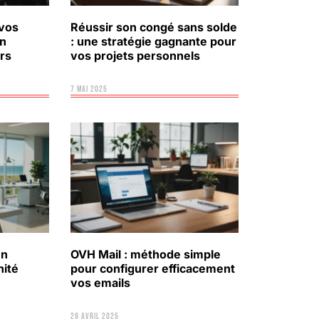
 vos
Réussir son congé sans solde
on
: une stratégie gagnante pour
rs
vos projets personnels
7 mai 2025
en
OVH Mail : méthode simple
nité
pour configurer efficacement
vos emails
29 avril 2025