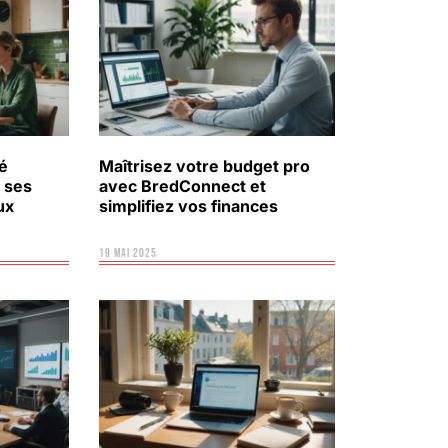
té
Maîtrisez votre budget pro
t ses
avec BredConnect et
ux
simplifiez vos finances
19 mai 2025