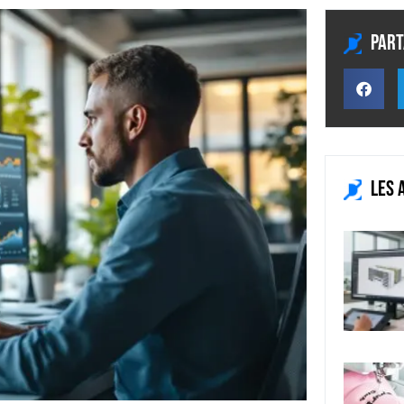
Part
Les 