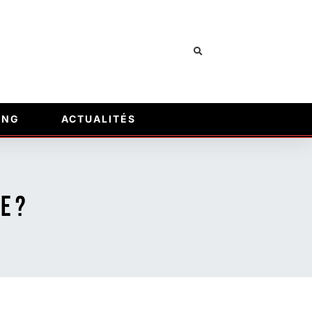
ING
ACTUALITÉS
e ?