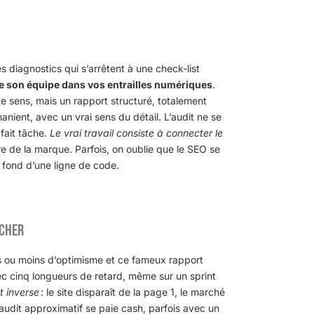
s diagnostics qui s’arrêtent à une check-list
ge son équipe dans vos entrailles numériques
.
 sens, mais un rapport structuré, totalement
manient, avec un vrai sens du détail. L’audit ne se
fait tâche.
Le vrai travail consiste à connecter le
oire de la marque. Parfois, on oublie que le SEO se
u fond d’une ligne de code.
 cher
s ou moins d’optimisme et ce fameux rapport
vec cinq longueurs de retard, même sur un sprint
t inverse
: le site disparaît de la page 1, le marché
udit approximatif se paie cash, parfois avec un