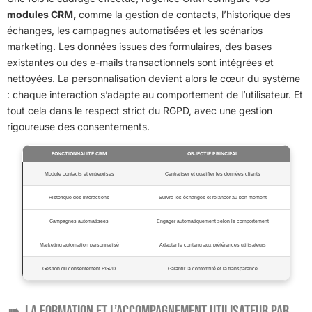
modules CRM,
comme la gestion de contacts, l’historique des
échanges, les campagnes automatisées et les scénarios
marketing. Les données issues des formulaires, des bases
existantes ou des e-mails transactionnels sont intégrées et
nettoyées. La personnalisation devient alors le cœur du système
: chaque interaction s’adapte au comportement de l’utilisateur. Et
tout cela dans le respect strict du RGPD, avec une gestion
rigoureuse des consentements.
FONCTIONNALITÉ CRM
OBJECTIF PRINCIPAL
Module contacts et entreprises
Centraliser et qualifier les données clients
Historique des interactions
Suivre les échanges et relancer au bon moment
Campagnes automatisées
Engager automatiquement selon le comportement
Marketing automation personnalisé
Adapter le contenu aux préférences utilisateurs
Gestion du consentement RGPD
Garantir la conformité et la transparence
La formation et l’accompagnement utilisateur par