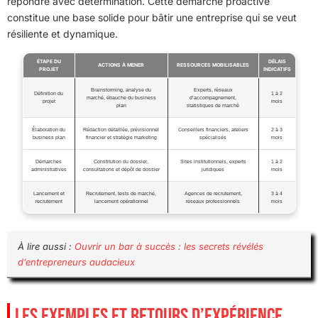
répondre avec détermination. Cette démarche proactive
constitue une base solide pour bâtir une entreprise qui se veut
résiliente et dynamique.
ÉTAPE DU
DÉLAIS
ACTIONS À MENER
RESSOURCES MOBILISABLES
PROJET
INDICATIFS
Brainstorming, analyse du
Experts, réseaux
Définition du
1 à 2
marché, ébauche du business
d’accompagnement,
projet
mois
plan
statistiques de marché
Élaboration du
Rédaction détaillée, prévisionnel
Conseillers financiers, ateliers
2 à 3
business plan
financier et stratégie marketing
spécialisés
mois
Démarches
Constitution du dossier,
Sites institutionnels, experts
1 à 2
administratives
consultations et dépôt de dossier
juridiques
mois
Lancement et
Recrutement, tests de marché,
Agences de recrutement,
3 à 4
recrutement
lancement opérationnel
réseaux professionnels
mois
À lire aussi :
Ouvrir un bar à succès : les secrets révélés
d’entrepreneurs audacieux
LES EXEMPLES ET RETOURS D’EXPÉRIENCE