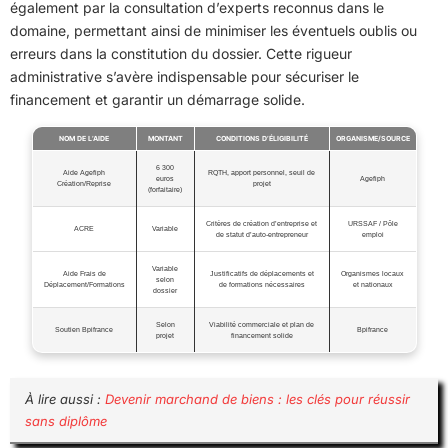
également par la consultation d’experts reconnus dans le
domaine, permettant ainsi de minimiser les éventuels oublis ou
erreurs dans la constitution du dossier. Cette rigueur
administrative s’avère indispensable pour sécuriser le
financement et garantir un démarrage solide.
NOM DE L’AIDE
MONTANT
CONDITIONS D’ÉLIGIBILITÉ
ORGANISME/SOURCE
6 300
Aide Agefiph
RQTH, apport personnel, seuil de
euros
Agefiph
Création/Reprise
projet
(forfaitaire)
Critères de création d’entreprise et
URSSAF / Pôle
ACRE
Variable
de statut d’auto-entrepreneur
emploi
Variable
Aide Frais de
Justificatifs de déplacements et
Organismes locaux
selon
Déplacement/Formations
de formations nécessaires
et nationaux
dossier
Selon
Viabilité commerciale et plan de
Soutien Bpifrance
Bpifrance
projet
financement solide
À lire aussi :
Devenir marchand de biens : les clés pour réussir
sans diplôme