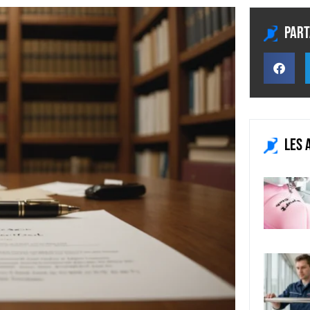
Part
Les 