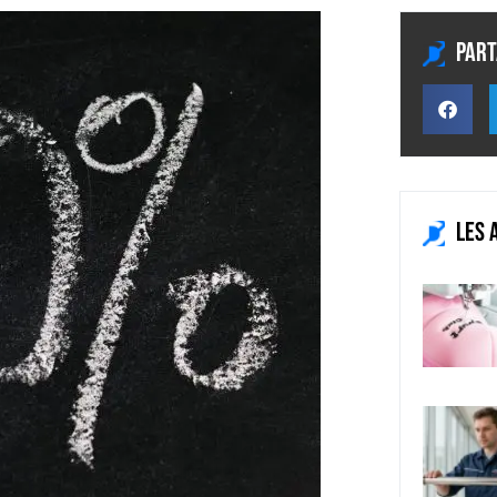
Part
Les 