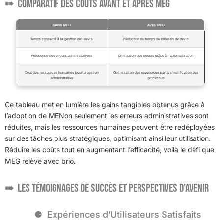
Comparatif des Coûts Avant et Après MEG
SANS MEG
AVEC MEG
Temps consacré à la gestion des devis
Réduction du temps de création de devis
Fréquence des erreurs administratives
Diminution des erreurs grâce à l’automatisation
Coût des ressources humaines pour la gestion
Optimisation des ressources par la simplification des
administrative
processus
Ce tableau met en lumière les gains tangibles obtenus grâce à
l’adoption de MENon seulement les erreurs administratives sont
réduites, mais les ressources humaines peuvent être redéployées
sur des tâches plus stratégiques, optimisant ainsi leur utilisation.
Réduire les coûts tout en augmentant l’efficacité, voilà le défi que
MEG relève avec brio.
Les Témoignages de Succès et Perspectives d’Avenir
Expériences d’Utilisateurs Satisfaits