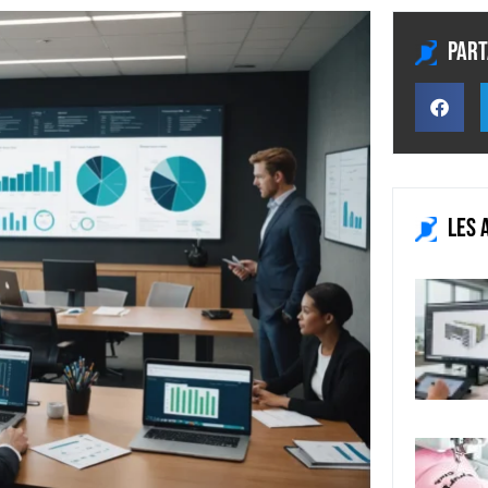
Part
Les 