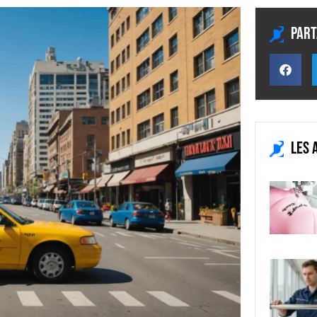
Part
Les 