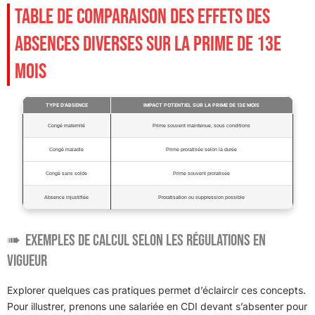
TABLE DE COMPARAISON DES EFFETS DES
ABSENCES DIVERSES SUR LA PRIME DE 13E
MOIS
TYPE D’ABSENCE
IMPACT POTENTIEL SUR LA PRIME DE 13E MOIS
Congé maternité
Prime souvent maintenue, sous conditions
Congé maladie
Prime proratisée selon la durée
Congé sans solde
Prime souvent proratisée
Absence injustifiée
Proratisation ou suppression possible
Exemples de calcul selon les régulations en
vigueur
Explorer quelques cas pratiques permet d’éclaircir ces concepts.
Pour illustrer, prenons une salariée en CDI devant s’absenter pour