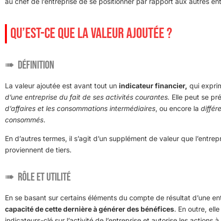
au chef de l’entreprise de se positionner par rapport aux autres en
QU’EST-CE QUE LA VALEUR AJOUTÉE ?
Définition
La valeur ajoutée est avant tout un
indicateur financier,
qui expr
d’une entreprise du fait de ses activités courantes.
Elle peut se pr
d’affaires et les consommations intermédiaires
, ou encore la
différ
consommés
.
En d’autres termes, il s’agit d’un supplément de valeur que l’entrep
proviennent de tiers.
Rôle et utilité
En se basant sur certains éléments du compte de résultat d’une ent
capacité de cette dernière à générer des bénéfices
. En outre, el
indicateurs-clé sur l’activité de l’entreprise et autorise les actions 