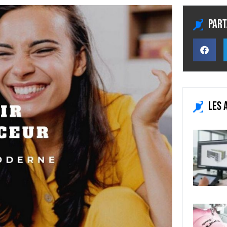
Part
Les 