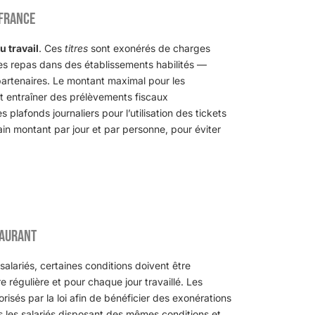
 France
u travail
. Ces
titres
sont exonérés de charges
 des repas dans des établissements habilités —
partenaires. Le montant maximal pour les
ut entraîner des prélèvements fiscaux
s plafonds journaliers pour l’utilisation des tickets
rtain montant par jour et par personne, pour éviter
taurant
salariés, certaines conditions doivent être
 régulière et pour chaque jour travaillé. Les
risés par la loi afin de bénéficier des exonérations
tous les salariés disposant des mêmes conditions et