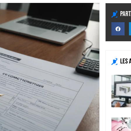
Part
Les 