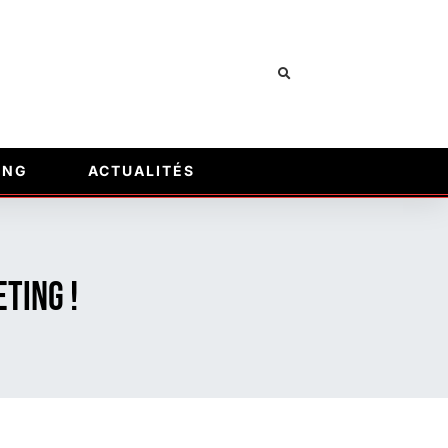
ING
ACTUALITÉS
ting !