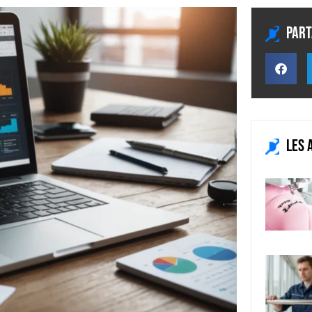
Part
Les 