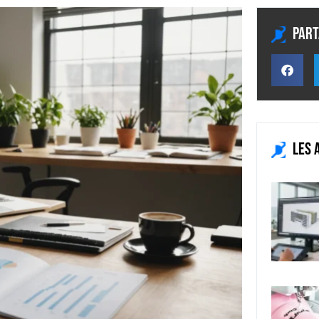
Part
Les 