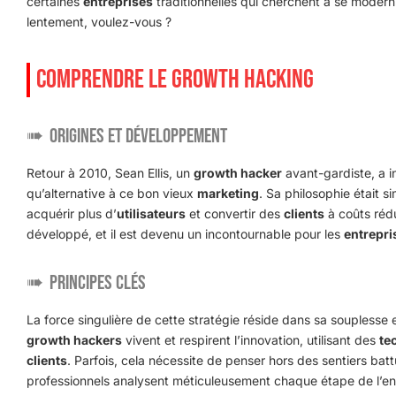
certaines
entreprises
traditionnelles qui cherchent à se modern
lentement, voulez-vous ?
COMPRENDRE LE GROWTH HACKING
Origines et Développement
Retour à 2010, Sean Ellis, un
growth hacker
avant-gardiste, a i
qu’alternative à ce bon vieux
marketing
. Sa philosophie était si
acquérir plus d’
utilisateurs
et convertir des
clients
à coûts rédu
développé, et il est devenu un incontournable pour les
entrepri
Principes Clés
La force singulière de cette stratégie réside dans sa souplesse e
growth hackers
vivent et respirent l’innovation, utilisant des
te
clients
. Parfois, cela nécessite de penser hors des sentiers battu
professionnels analysent méticuleusement chaque étape de l’ento