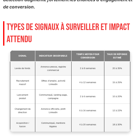
de conversion.
TYPES DE SIGNAUX À SURVEILLER ET IMPACT
ATTENDU
TEMPS MOYEN POUR
TAUX DE RÉPONSE
SIGNAL
INDICATEUR OBSERVABLE
CONVERSION
ESTIMÉ
Annonce presse, registre
Levée de fonds
2 à 8 semaines
20 à 35%
commercial
Recrutement
Offres d’emploi, activité
4 à 12 semaines
15 à 25%
massif
LinkedIn
Lancement
Communiqué, landing page,
2 à 6 semaines
10 à 20%
produit
campagne
Changement de
Annonce officielle, profil
6 à 16 semaines
12 à 22%
direction
LinkedIn
Acquisition /
Communiqué, mentions
4 à 20 semaines
18 à 30%
fusion
légales