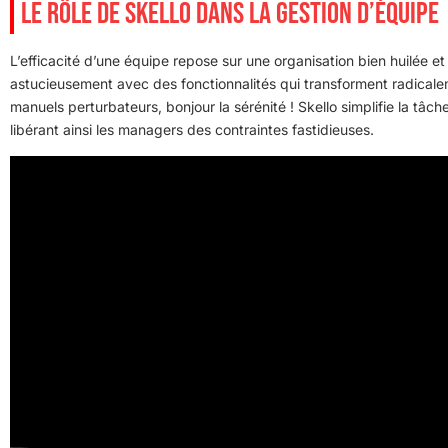
LE RÔLE DE SKELLO DANS LA GESTION D’ÉQUIPE
L’efficacité d’une équipe repose sur une organisation bien huilée et
astucieusement avec des fonctionnalités qui transforment radicalem
manuels perturbateurs, bonjour la sérénité ! Skello simplifie la t
libérant ainsi les managers des contraintes fastidieuses.