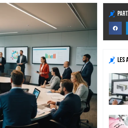
Part
Les 