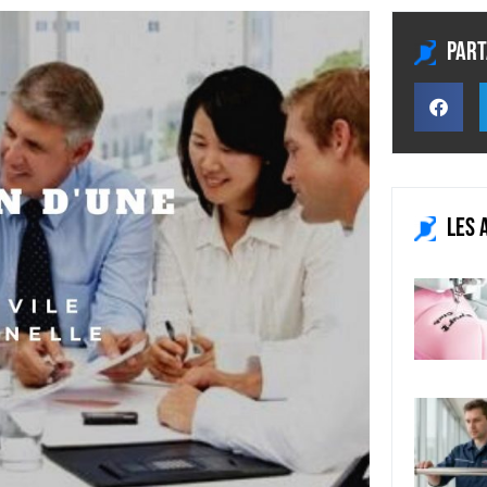
Part
Les 