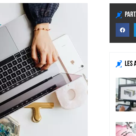
Part
Les 