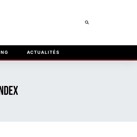
ING
ACTUALITÉS
index